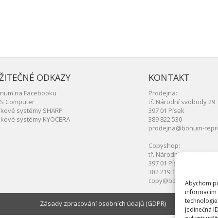
ŽITEČNÉ ODKAZY
KONTAKT
num na Facebooku
Prodejna:
S Computer
tř. Národní svobody 29
skové systémy SHARP
397 01 Písek
skové systémy KYOCERA
389 822 530
prodejna@bonum-repr
Copyshop:
tř. Národní svobody 29
397 01 Písek
382 219 150
copy@bonum-repro.cz
Abychom pos
informacím 
technologie
Zásady zpracování osobních údajů (GDPR)
jedinečná I