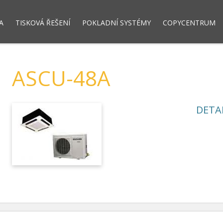
A
TISKOVÁ ŘEŠENÍ
POKLADNÍ SYSTÉMY
COPYCENTRUM
dový systém LUPA NET
Dotykové pokladny
Registrační pokla
ASCU-48A
DETA