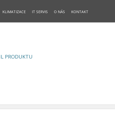
KLIMATIZACE
IT SERVIS
O NÁS
KONTAKT
dny
Elektronická evidence tržeb
IL PRODUKTU