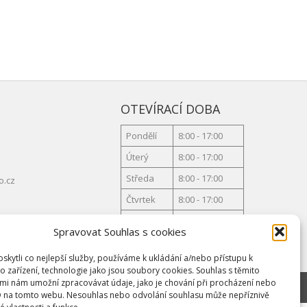
OTEVÍRACÍ DOBA
Pondělí
8:00 - 17:00
Úterý
8:00 - 17:00
Středa
8:00 - 17:00
o.cz
Čtvrtek
8:00 - 17:00
Pátek
8:00 - 17:00
Spravovat Souhlas s cookies
kytli co nejlepší služby, používáme k ukládání a/nebo přístupu k
o zařízení, technologie jako jsou soubory cookies. Souhlas s těmito
mi nám umožní zpracovávat údaje, jako je chování při procházení nebo
D na tomto webu. Nesouhlas nebo odvolání souhlasu může nepříznivě