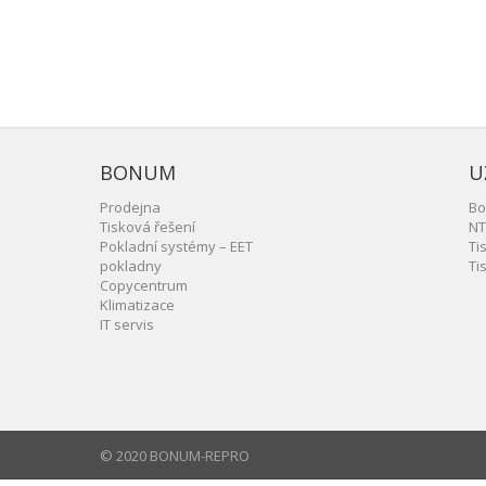
BONUM
U
Prodejna
Bo
Tisková řešení
NT
Pokladní systémy – EET
Ti
pokladny
Ti
Copycentrum
Klimatizace
IT servis
© 2020 BONUM-REPRO