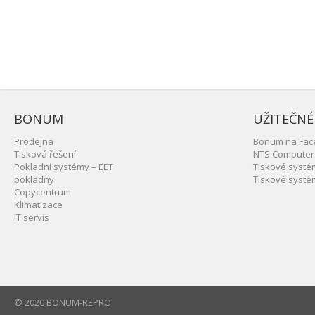
BONUM
UŽITEČNÉ
Prodejna
Bonum na Fac
Tisková řešení
NTS Computer
Pokladní systémy – EET
Tiskové syst
pokladny
Tiskové syst
Copycentrum
Klimatizace
IT servis
© 2020 BONUM-REPRO