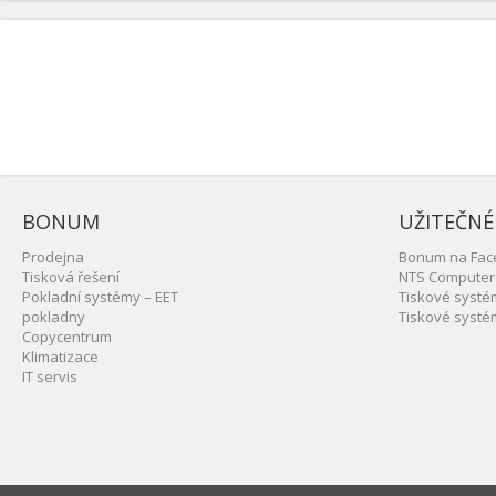
BONUM
UŽITEČNÉ
Prodejna
Bonum na Fac
Tisková řešení
NTS Computer
Pokladní systémy – EET
Tiskové syst
pokladny
Tiskové syst
Copycentrum
Klimatizace
IT servis