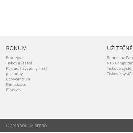
BONUM
UŽITEČNÉ
Prodejna
Bonum na Fac
Tisková řešení
NTS Computer
Pokladní systémy – EET
Tiskové syst
pokladny
Tiskové syst
Copycentrum
Klimatizace
IT servis
© 2020 BONUM-REPRO