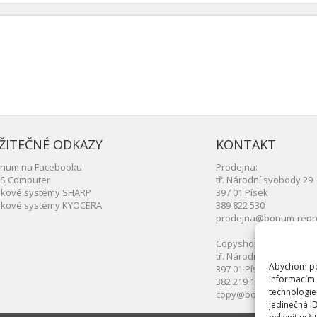
ŽITEČNÉ ODKAZY
KONTAKT
num na Facebooku
Prodejna:
S Computer
tř. Národní svobody 29
skové systémy SHARP
397 01 Písek
skové systémy KYOCERA
389 822 530
prodejna@bonum-repr
Copyshop:
tř. Národní svobody 29
Abychom pos
397 01 Písek
informacím 
382 219 150
technologie
copy@bonum-repro.cz
jedinečná I