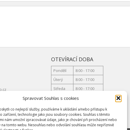
OTEVÍRACÍ DOBA
Pondělí
8:00 - 17:00
Úterý
8:00 - 17:00
Středa
8:00 - 17:00
o.cz
Čtvrtek
8:00 - 17:00
Spravovat Souhlas s cookies
Pátek
8:00 - 17:00
kytli co nejlepší služby, používáme k ukládání a/nebo přístupu k
o zařízení, technologie jako jsou soubory cookies. Souhlas s těmito
mi nám umožní zpracovávat údaje, jako je chování při procházení nebo
D na tomto webu. Nesouhlas nebo odvolání souhlasu může nepříznivě