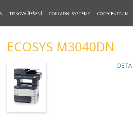
A
TISKOVÁ ŘEŠENÍ
POKLADNÍ SYSTÉMY
COPYCENTRUM
dový systém LUPA NET
Dotykové pokladny
Registrační pokla
ECOSYS M3040DN
DETA