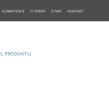
KLIMATIZACE
IT SERVIS
O NÁS
KONTAKT
dny
Elektronická evidence tržeb
IL PRODUKTU