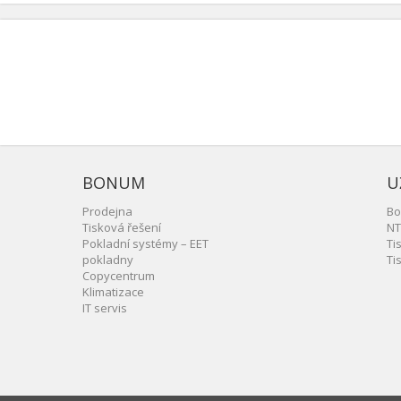
BONUM
U
Prodejna
Bo
Tisková řešení
NT
Pokladní systémy – EET
Ti
pokladny
Ti
Copycentrum
Klimatizace
IT servis