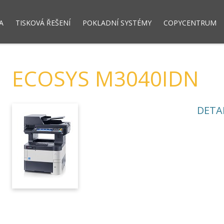
A
TISKOVÁ ŘEŠENÍ
POKLADNÍ SYSTÉMY
COPYCENTRUM
dový systém LUPA NET
Dotykové pokladny
Registrační pokla
ECOSYS M3040IDN
DETA