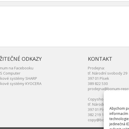
ŽITEČNÉ ODKAZY
KONTAKT
num na Facebooku
Prodejna:
S Computer
tř. Národní svobody 29
skové systémy SHARP
397 01 Písek
skové systémy KYOCERA
389 822 530
prodejna@bonum-repr
Copyshop:
tř. Národní svobody 29
Abychom pos
397 01 Písek
informacím 
382 219 150
technologie
copy@bonum-repro.cz
jedinečná I