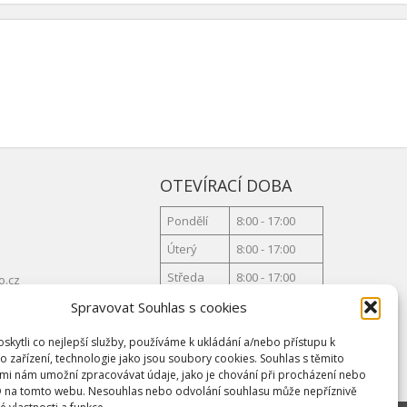
OTEVÍRACÍ DOBA
Pondělí
8:00 - 17:00
Úterý
8:00 - 17:00
Středa
8:00 - 17:00
o.cz
Čtvrtek
8:00 - 17:00
Spravovat Souhlas s cookies
Pátek
8:00 - 17:00
kytli co nejlepší služby, používáme k ukládání a/nebo přístupu k
o zařízení, technologie jako jsou soubory cookies. Souhlas s těmito
mi nám umožní zpracovávat údaje, jako je chování při procházení nebo
D na tomto webu. Nesouhlas nebo odvolání souhlasu může nepříznivě