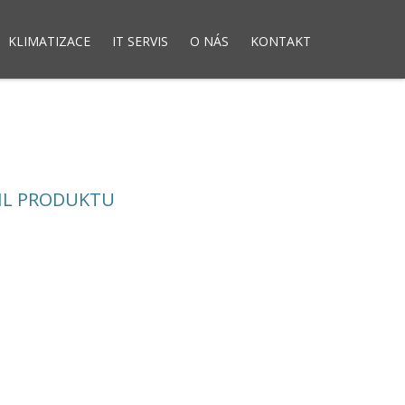
KLIMATIZACE
IT SERVIS
O NÁS
KONTAKT
dny
Elektronická evidence tržeb
IL PRODUKTU