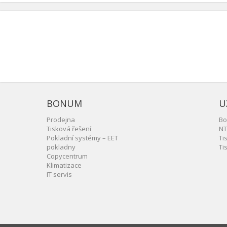
BONUM
U
Prodejna
Bo
Tisková řešení
NT
Pokladní systémy – EET
Ti
pokladny
Ti
Copycentrum
Klimatizace
IT servis