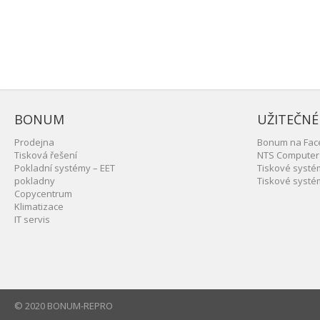
BONUM
UŽITEČNÉ
Prodejna
Bonum na Fac
Tisková řešení
NTS Computer
Pokladní systémy – EET
Tiskové syst
pokladny
Tiskové syst
Copycentrum
Klimatizace
IT servis
© 2020 BONUM-REPRO