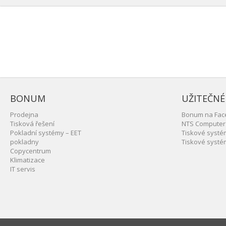
BONUM
UŽITEČNÉ
Prodejna
Bonum na Fac
Tisková řešení
NTS Computer
Pokladní systémy – EET
Tiskové syst
pokladny
Tiskové syst
Copycentrum
Klimatizace
IT servis