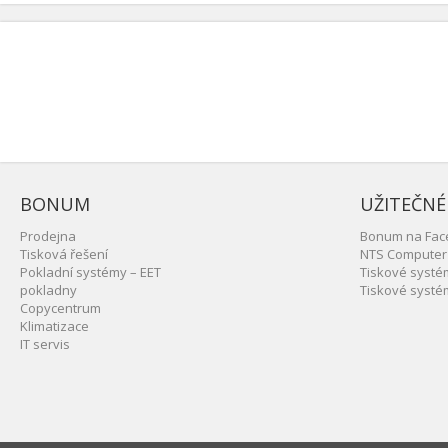
BONUM
UŽITEČNÉ
Prodejna
Bonum na Fac
Tisková řešení
NTS Computer
Pokladní systémy – EET
Tiskové syst
pokladny
Tiskové syst
Copycentrum
Klimatizace
IT servis